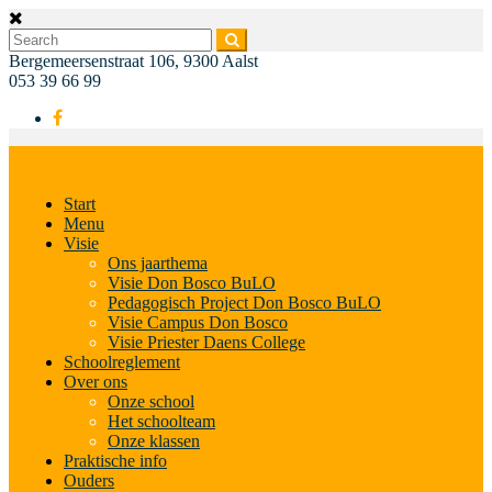
Bergemeersenstraat 106, 9300 Aalst
053 39 66 99
Start
Menu
Visie
Ons jaarthema
Visie Don Bosco BuLO
Pedagogisch Project Don Bosco BuLO
Visie Campus Don Bosco
Visie Priester Daens College
Schoolreglement
Over ons
Onze school
Het schoolteam
Onze klassen
Praktische info
Ouders